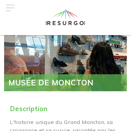
Aller
au
contenu
principal
MUSÉE DE MONCTON
Description
L'histoire unique du Grand Moncton, sa
croissance et sa survie, racontée par les