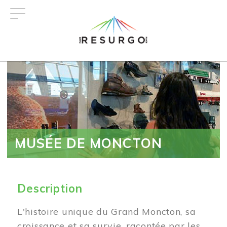
Aller
au
contenu
principal
MUSÉE DE MONCTON
Description
L'histoire unique du Grand Moncton, sa
croissance et sa survie, racontée par les