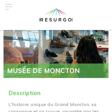
Aller
au
contenu
principal
MUSÉE DE MONCTON
Description
L'histoire unique du Grand Moncton, sa
croissance et sa survie, racontée par les